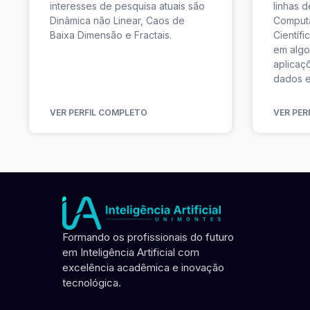
interesses de pesquisa atuais são
linhas d
Dinâmica não Linear, Caos de
Comput
Baixa Dimensão e Fractais.
Científi
em algo
aplicaç
dados e
VER PERFIL COMPLETO
VER PER
Formando os profissionais do futuro
em Inteligência Artificial com
excelência acadêmica e inovação
tecnológica.