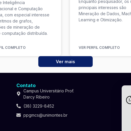
Enquanto pesquisador, os 
e Inteligência
principais interesses são
acional e Computação
Mineração de Dados, Mac
ca, com especial interesse
Learning e Otimização.
ritmos de grafos,
ões de mineração de
 computação distribuída.
FIL COMPLETO
VER PERFIL COMPLETO
Ver mais
Contato
Campus Universitário Prof.
Darcy Ribeiro
(38) 3229-8452
ppgmcs@unimontes.br